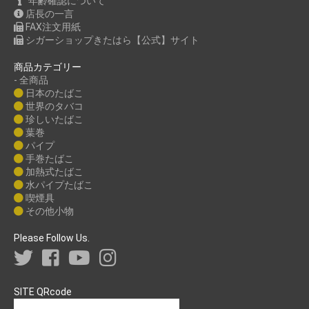
年齢確認について
店長の一言
FAX注文用紙
シガーショップきたはら【公式】サイト
商品カテゴリー
- 全商品
日本のたばこ
世界のタバコ
珍しいたばこ
葉巻
パイプ
手巻たばこ
加熱式たばこ
水パイプたばこ
喫煙具
その他小物
Please Follow Us.
SITE QRcode