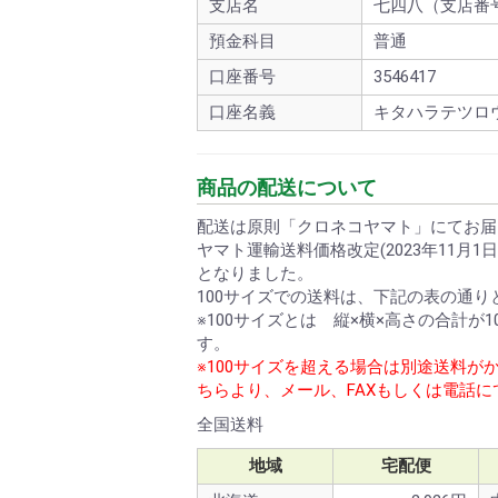
支店名
七四八（支店番号
預金科目
普通
口座番号
3546417
口座名義
キタハラテツロ
商品の配送について
配送は原則「クロネコヤマト」にてお届
ヤマト運輸送料価格改定(2023年11月
となりました。
100サイズでの送料は、下記の表の通り
※100サイズとは 縦×横×高さの合計が10
す。
※100サイズを超える場合は別途送料が
ちらより、メール、FAXもしくは電話
全国送料
地域
宅配便