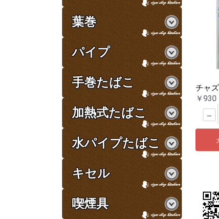
葉巻
パイプ
手巻たばこ
チャズ
￥930
加熱式たばこ
－
水パイプたばこ
キセル
喫煙具