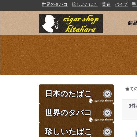
世界のタバコ
珍しいたばこ
葉巻
パイプ
手巻たばこ
商
全て
日本のたばこ
3件
世界のタバコ
珍しいたばこ