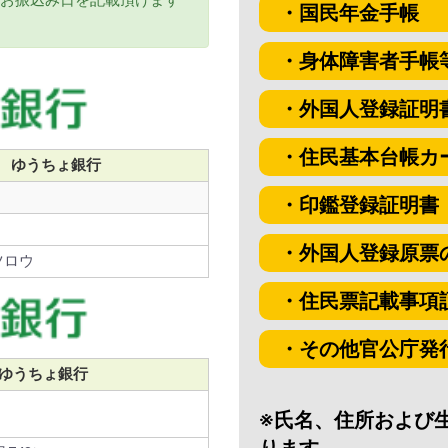
お振込み日を記載頂けます
・国民年金手帳
・身体障害者手帳
・外国人登録証明
・住民基本台帳カ
ゆうちょ銀行
・印鑑登録証明書
・外国人登録原票
ツロウ
・住民票記載事項
・その他官公庁発
ゆうちょ銀行
※氏名、住所および
ります。