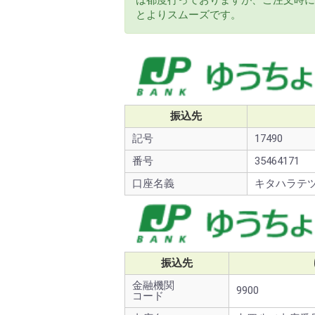
は都度行っておりますが、ご注文時に
とよりスムーズです。
振込先
記号
17490
番号
35464171
口座名義
キタハラテ
振込先
金融機関
9900
コード