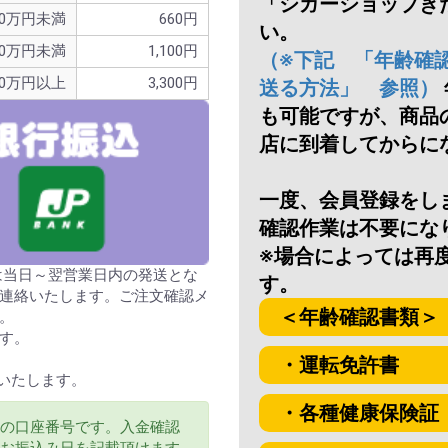
「シガーショップき
お買い物を続ける
カートへ進む
0万円未満
660円
い。
30万円未満
1,100円
（※下記 「年齢確
30万円以上
3,300円
送る方法」 参照）
も可能ですが、商品
店に到着してからに
一度、会員登録をし
確認作業は不要にな
※場合によっては再
分は当日～翌営業日内の発送とな
す。
連絡いたします。ご注文確認メ
＜年齢確認書類＞
。
す。
・運転免許書
いたします。
・各種健康保険証
の口座番号です。入金確認