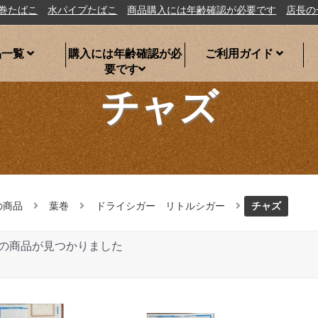
水パイプたばこ
商品購入には年齢確認が必要です
店長の一言
シ
品一覧
購入には年齢確認が必
ご利用ガイド
要です
チャズ
の商品
葉巻
ドライシガー リトルシガー
チャズ
の商品が見つかりました