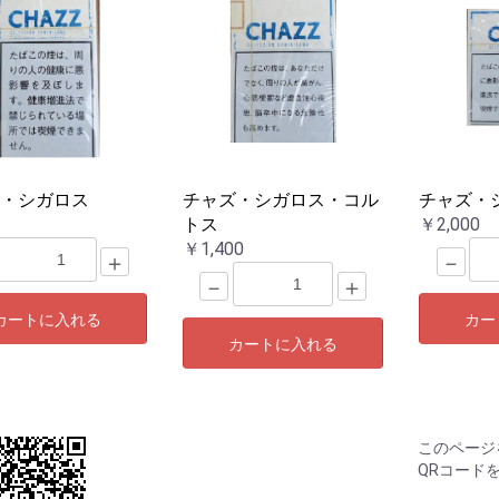
・シガロス
チャズ・シガロス・コル
チャズ・
トス
￥2,000
￥1,400
＋
－
－
＋
カートに入れる
カー
カートに入れる
このページ
QRコード