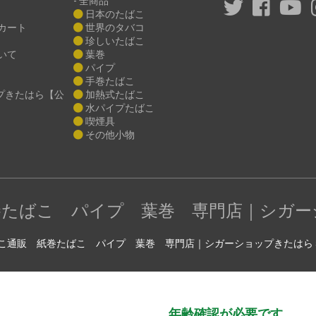
- 全商品
日本のたばこ
カート
世界のタバコ
珍しいたばこ
いて
葉巻
パイプ
手巻たばこ
プきたはら【公
加熱式たばこ
水パイプたばこ
喫煙具
その他小物
巻たばこ パイプ 葉巻 専門店｜シガー
c) たばこ通販 紙巻たばこ パイプ 葉巻 専門店｜シガーショップきたはら all righ
年齢確認が必要です