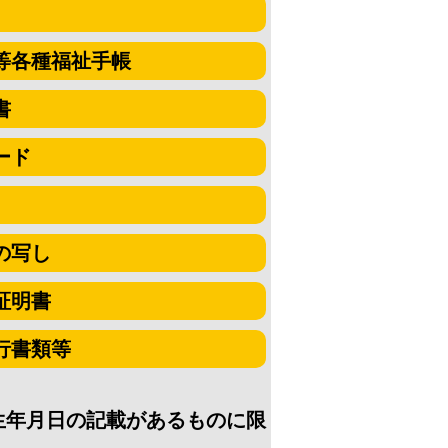
等各種福祉手帳
書
ード
の写し
証明書
行書類等
生年月日の記載があるものに限