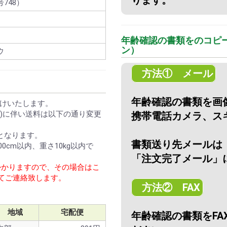
748）
年齢確認の書類をのコピ
ン）
ウ
方法① メール
年齢確認の書類を画
けいたします。
1日)に伴い送料は以下の通り変更
携帯電話カメラ、スキ
となります。
書類送り先メールは
0cm以内、重さ10kg以内で
「注文完了メール」
かかりますので、その場合はこ
にてご連絡致します。
方法② FAX
地域
宅配便
年齢確認の書類をFAX：