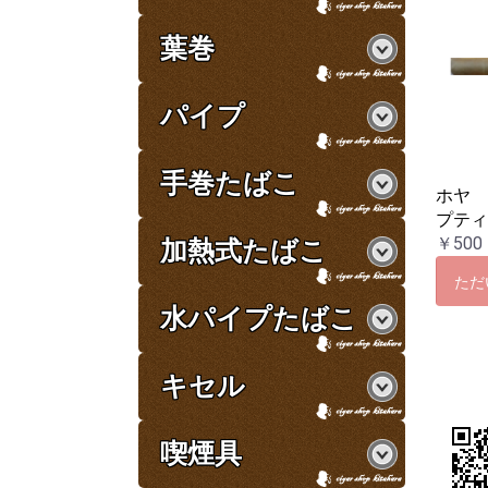
葉巻
パイプ
手巻たばこ
ホヤ
プティ
￥500
加熱式たばこ
ただ
水パイプたばこ
キセル
喫煙具