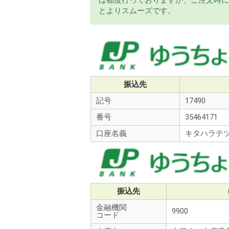
は都度行っておりますが、ご注文時に
とよりスムーズです。
振込先
記号
17490
番号
35464171
口座名義
キタハラテ
振込先
金融機関
9900
コード