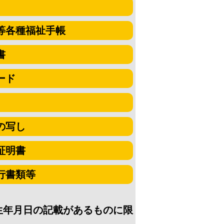
等各種福祉手帳
書
ード
の写し
証明書
行書類等
生年月日の記載があるものに限