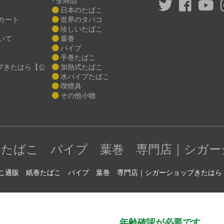
- 全商品
日本のたばこ
カート
世界のタバコ
珍しいたばこ
いて
葉巻
パイプ
手巻たばこ
プきたはら【公
加熱式たばこ
水パイプたばこ
喫煙具
その他小物
巻たばこ パイプ 葉巻 専門店｜シガー
c) たばこ通販 紙巻たばこ パイプ 葉巻 専門店｜シガーショップきたはら all righ
年齢確認が必要です