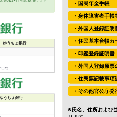
お振込み日を記載頂けます
・国民年金手帳
・身体障害者手帳
・外国人登録証明
・住民基本台帳カ
ゆうちょ銀行
・印鑑登録証明書
・外国人登録原票
ツロウ
・住民票記載事項
・その他官公庁発
ゆうちょ銀行
※氏名、住所および
ります。