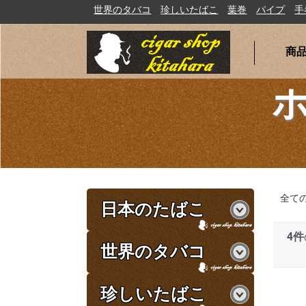
世界のタバコ
珍しいたばこ
葉巻
パイプ
手巻たばこ
商
全て
日本のたばこ
4件
世界のタバコ
珍しいたばこ