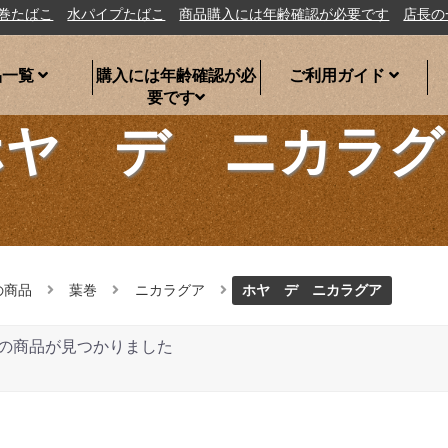
水パイプたばこ
商品購入には年齢確認が必要です
店長の一言
シ
品一覧
購入には年齢確認が必
ご利用ガイド
要です
ホヤ デ ニカラグ
の商品
葉巻
ニカラグア
ホヤ デ ニカラグア
の商品が見つかりました