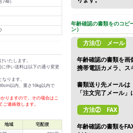
748）
年齢確認の書類をのコピ
ン）
ウ
方法① メール
年齢確認の書類を画
けいたします。
1日)に伴い送料は以下の通り変更
携帯電話カメラ、スキ
となります。
書類送り先メールは
0cm以内、重さ10kg以内で
「注文完了メール」
かかりますので、その場合はこ
にてご連絡致します。
方法② FAX
地域
宅配便
年齢確認の書類をFAX：