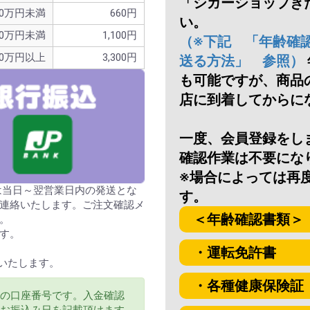
「シガーショップき
お買い物を続ける
カートへ進む
0万円未満
660円
い。
30万円未満
1,100円
（※下記 「年齢確
30万円以上
3,300円
送る方法」 参照）
も可能ですが、商品
店に到着してからに
一度、会員登録をし
確認作業は不要にな
※場合によっては再
分は当日～翌営業日内の発送とな
す。
連絡いたします。ご注文確認メ
＜年齢確認書類＞
。
す。
・運転免許書
いたします。
・各種健康保険証
の口座番号です。入金確認