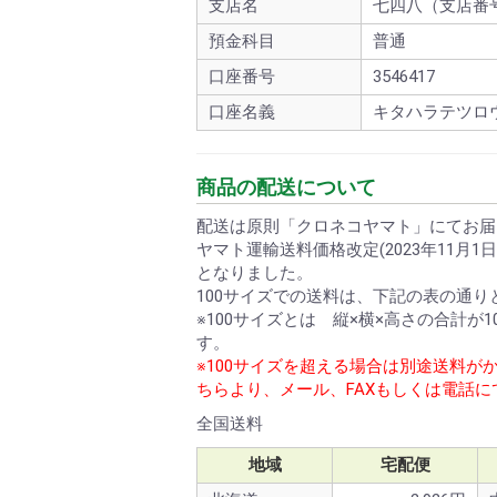
支店名
七四八（支店番号
預金科目
普通
口座番号
3546417
口座名義
キタハラテツロ
商品の配送について
配送は原則「クロネコヤマト」にてお届
ヤマト運輸送料価格改定(2023年11月
となりました。
100サイズでの送料は、下記の表の通り
※100サイズとは 縦×横×高さの合計が10
す。
※100サイズを超える場合は別途送料が
ちらより、メール、FAXもしくは電話
全国送料
地域
宅配便