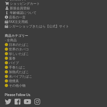
ショッピングカート
新規会員登録
年齢確認について
店長の一言
FAX注文用紙
シガーショップきたはら【公式】サイト
商品カテゴリー
- 全商品
日本のたばこ
世界のタバコ
珍しいたばこ
葉巻
パイプ
手巻たばこ
加熱式たばこ
水パイプたばこ
喫煙具
その他小物
Please Follow Us.